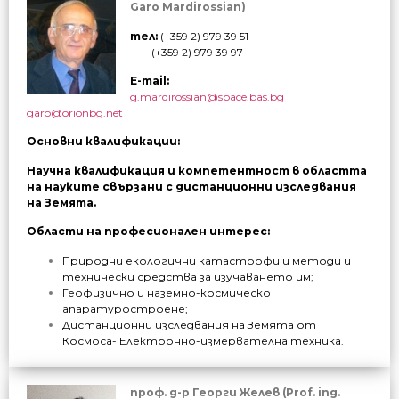
Garo Mardirossian)
тел:
(+359 2) 979 39 51
(
+359
2) 979 39 97
E-mail:
g.mardirossian@space.bas.bg
garo@orionbg.net
Основни квалификации
:
Научна квалификация и компетентност в областта
на науките свързани с дистанционни изследвания
на Земята.
Области на професионален интерес:
Природни екологични катастрофи и методи и
технически средства за изучаването им;
Геофизично и наземно-космическо
апаратуростроене;
Дистанционни изследвания на Земята от
Космоса- Електронно-измервателна техника.
проф. д-р Георги Желев (Prof. ing.