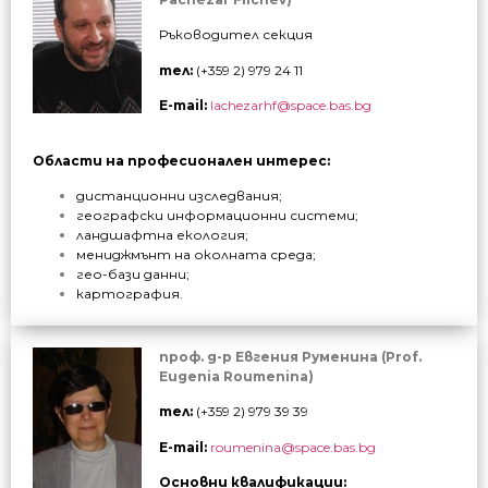
Ръководител секция
тел:
(+359 2) 979 24 11
E-mail:
lachezarhf@space.bas.bg
Области на професионален интерес
:
дистанционни изследвания;
географски информационни системи;
ландшафтна екология;
мениджмънт на околната среда;
гео-бази данни;
картография.
проф. д-р Евгения Руменина (Prof.
Eugenia Roumenina)
тел:
(+359 2) 979 39 39
E-mail:
roumenina@space.bas.bg
Основни квалификации
: