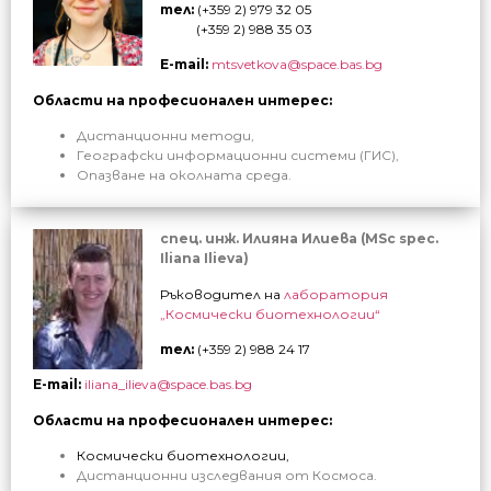
тел:
(+359 2) 979 32 05
(+359 2) 988 35 03
E-mail:
mtsvetkova@space.bas.bg
Области на професионален интерес:
Дистанционни методи,
Географски информационни системи (ГИС),
Опазване на околната среда.
спец. инж. Илияна Илиева (MSc spec.
Iliana Ilieva)
Ръководител на
лаборатория
„Космически биотехнологии“
тел:
(+359 2)
988 24 17
E-mail:
iliana_ilieva@space.bas.bg
Области на професионален интерес:
Космически биотехнологии,
Дистанционни изследвания от Космоса.