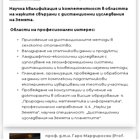
Научна квалификация и компетентност в областта
на науките свързани с дистанционни изследвания
на Земята.
Области на професионален интерес:
Приложение на дистанционните методи в
селското стопанство;
Валидиране на спътникови данни и продукти;
Ландшафтно–екологични изследвания с
използване на геоинформационни системи,
дистанционни и конвенционални наземни методи;
Планиране, организация, провеждане и обработка
на данни от комплексни подспътникови
експерименти извършвани на тестови участъци;
Провеждане на консултации и обучение на
докторанти в област на висше образование: 4.
„Природни науки, математика и информатика“,
професионално направление: 4.4. „Науки за
Земята“, научна специалност: „Дистанционни
изследвания на Земята и планетите“.
проф. д.т.н. Гаро Мардиросян (Prof.