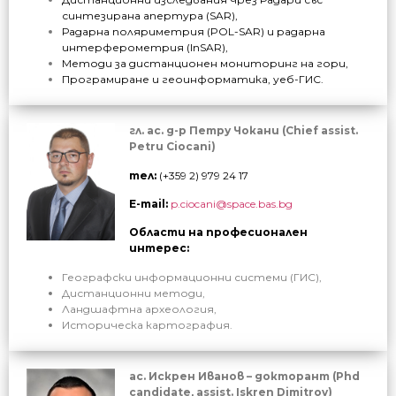
синтезирана апертура
(SAR)
,
Радарна поляриметрия (POL-SAR) и радарна
интерферометрия
(InSAR)
,
Методи за дистанционен мониторинг на гори,
Програмиране и геоинформатика, уеб-ГИС.
гл. ас. д-р Петру Чокани (Chief assist.
Petru Ciocani)
тел:
(+359 2) 979 24 17
E-mail:
p.ciocani@space.bas.bg
Области на професионален
интерес:
Географски информационни системи (ГИС),
Дистанционни методи,
Ландшафтна археология,
Историческа картография.
ас. Искрен Иванов – докторант (Phd
candidate, assist. Iskren Dimitrov)