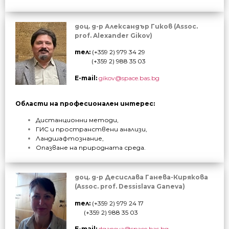
доц. д-р Александър Гиков (Assoc.
prof. Alexander Gikov)
тел:
(+359 2) 979 34 29
(+359 2) 988 35 03
E-mail:
gikov@space.bas.bg
Области на
професионален
интерес:
Дистанционни методи,
ГИС и пространствени анализи,
Ландшафтознание,
Опазване на природната среда.
доц. д-р Десислава Ганева-Кирякова
(Assoc. prof. Dessislava Ganeva)
тел:
(+359 2) 979 24 17
(+359 2) 988 35 03
E-mail:
dganeva@space.bas.bg