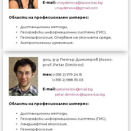
E-mail:
vnaydenova@space.bas.bg
vnaydenova@gmail.com
Области на професионален интерес:
Дистанционни методи,
Географски информационни системи (ГИС),
Геоморфология, Опазване на околната среда,
Антропогенни изменения.
доц. д-р Петър Димитров (Assoc.
prof. Petar Dimitrov)
тел:
(+359 2) 979 24 15
(+359 2) 988 35 03
E-mail:
petarkirilov@mail.bg
petar.dimitrov@space.bas.bg
Области на професионален интерес:
Дистанционни методи,
Географски информационни системи (ГИС),
Ландшафтна екология,
Геоморфология.