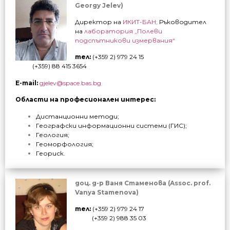
Georgy Jelev)
Директор на
ИКИТ-БАН
;
Ръководител
на
лаборатория „Полеви
подспътникови измервания“
тел:
(+359 2) 979 24 15
(+359) 88 415 3654
E-mail:
gjelev@space.bas.bg
Области на професионален интерес:
Дистанционни методи;
Географски информационни системи (ГИС);
Геология;
Геоморфология;
Геориск.
доц. д-р Ваня Стаменова (Assoc. prof.
Vanya Stamenova)
тел:
(+359 2) 979 24 17
(+359 2) 988 35 03