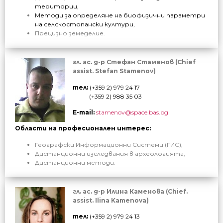
територии,
Методи за определяне на биофизични параметри
на селскостопански култури,
Прецизно земеделие.
гл. ас. д-р Стефан Стаменов (Chief
assist. Stefan Stamenov)
тел:
(+359 2) 979 24 17
(+359 2) 988 35 03
E-mail:
stamenov@space.bas.bg
Области на професионален интерес:
Географски Информационни Системи (ГИС),
Дистанционни изследвания в археологията,
Дистанционни методи.
гл. ас. д-р Илина Каменова (Chief.
assist. Ilina Kamenova)
тел:
(+359 2) 979
24 1
3