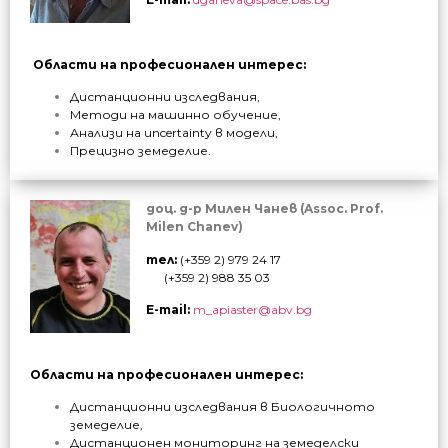
Области на професионален интерес:
Дистанционни изследвания,
Методи на машинно обучение,
Анализи на uncertainty в модели,
Прецизно земеделие.
доц. д-р Милен Чанев (Assoc. Prof.
Milen Chanev)
тел:
(+359 2) 979
24 17
(+359 2) 988 35 03
E-mail:
m_apiaster@abv.bg
Области на професионален интерес:
Дистанционни изследвания в
Биологичното
земеделие,
Дистанционен мониторинг на земеделски