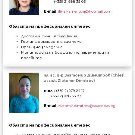
(+359 2) 988 35 03
E-mail:
ilina.kamenova@hotmail.com
Области на
професионален
интерес:
Дистанционни изследвания,
Гео-информационни системи,
Прецизно земеделие,
Мониторинг на биофизични параметри на
посевите.
гл. ас. д-р Златомир Димитров (Chief.
assist. Zlatomir Dimitrov)
тел:
(+359 2) 979
24 17
(+359 2) 988 35 03
E-mail:
zlatomir.dimitrov@space.bas.bg
Области на професионален интерес:
Дистанционни изследвания чрез Радари със