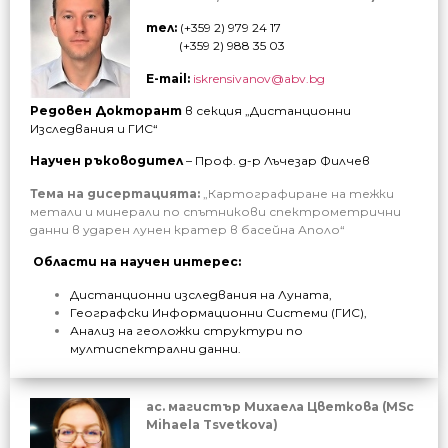
тел:
(+359 2) 979 24 17
(+359 2) 988 35 03
E-mail:
iskrensivanov@abv.bg
Редовен Докторант
в секция „Дистанционни
Изследвания и ГИС“
Научен ръководител
–
Проф. д-р Лъчезар Филчев
Тема на дисертацията:
„Картографиране на тежки
метали и минерали по спътникови спектрометрични
данни в ударен лунен кратер в басейна Аполо“
Области на научен интерес:
Дистанционни изследвания на Луната,
Географски Информационни Системи (ГИС),
Анализ на геоложки структури по
мултиспектрални данни.
ас. магистър Михаела Цветкова (MSc
Mihaela Tsvetkova)