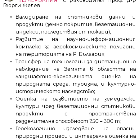
ИЗМЕРВАНИЯ“
с ръководител проф. д-р
Георги Желев
Валидиране на спътникови данни и
продукти (земно покритие, вегетационни
индекси, последствия от пожари);
Развитие на научно-информационния
комплекс за аерокосмическите полигони
на територията на Р. България;
Трансфер на технологии за дистанционно
наблюдение на Земята в областта на
ландшафтно-екологичната оценка на
природната среда, туризма, и културно-
историческото наследство;
Оценка на развитието на земеделски
култури чрез вегетационни спътникови
продукти с пространствена
разделителна способност 250 – 300 m;
Геоекологично изследване на опасни
природни процеси и интегрална оценка на