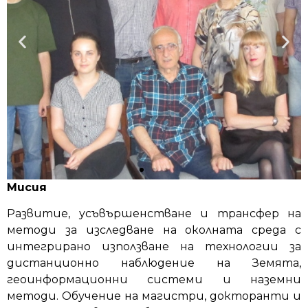
Мисия
ЗА НАС
Развитие, усъвършенстване и трансфер на
методи за изследване на околната среда с
СЕКЦИЯ „ДИСТАНЦИОННИ
интегрирано използване на технологии за
ИЗСЛЕДВАНИЯ И ГИС“ е основана
дистанционно наблюдение на Земята,
през 1976 година като звено на
геоинформационни системи и наземни
Централната лаборатория за
космически изследвания
методи. Обучение на магистри, докторанти и
(понастоящем Институт за