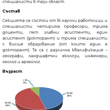
специалисти в тази област.
космически изследвания и
технологии) към Българската
Състав
академия на науките
Секцията се състои от 16 научни работници и
специалисти: четирима професори, трима
повече
доценти, пет главни асистенти, един
асистент (докторант) и трима специалисти
с висше образование (от които един е
докторант). Те са с различна квалификация –
географи, ландшафтни еколози, инженери,
геолог и археолог.
Възраст