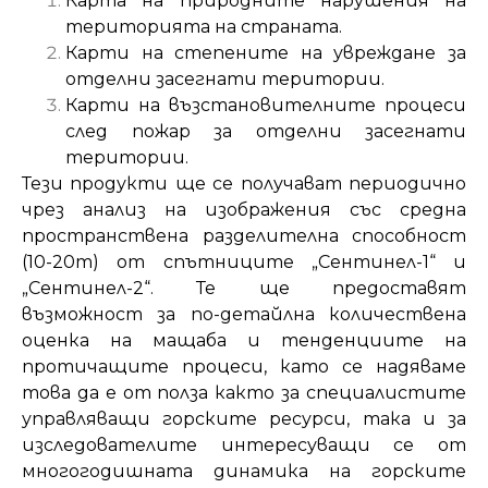
Карта на природните нарушения на
територията на страната.
Карти на степените на увреждане за
отделни засегнати територии.
Карти на възстановителните процеси
след пожар за отделни засегнати
територии.
Тези продукти ще се получават периодично
чрез анализ на изображения със средна
пространствена разделителна способност
(10-20m) от спътниците „Сентинел-1“ и
„Сентинел-2“. Те ще предоставят
възможност за по-детайлна количествена
оценка на мащаба и тенденциите на
протичащите процеси, като се надяваме
това да е от полза както за специалистите
управляващи горските ресурси, така и за
изследователите интересуващи се от
многогодишната динамика на горските