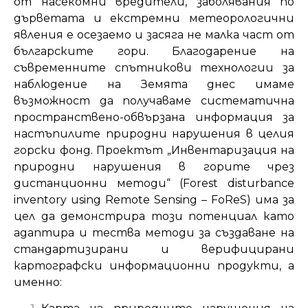
от насекомни вредители, заболявания по
дърветата и екстремни метеорологични
явления е осезаемо и засяга не малка част от
българските гори. Благодарение на
съвременните спътникови технологии за
наблюдение на Земята днес имаме
възможност да получаваме систематична
пространствено-обвързана информация за
настъпилите природни нарушения в целия
горски фонд. Проектът „Инвентаризация на
природни нарушения в горите чрез
дистанционни методи“ (Forest disturbance
inventory using Remote Sensing – FoReS) има за
цел да демонстрира този потенциал като
адаптира и тества методи за създаване на
стандартизирани и верифицирани
картографски информационни продукти, а
именно: