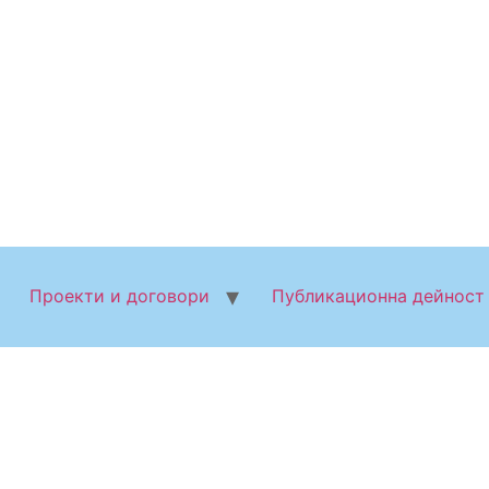
Проекти и договори
Публикационна дейност