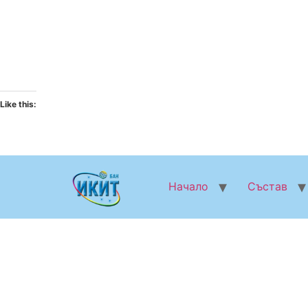
Like this:
Начало
Състав